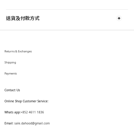
送貨及付款方式
Returns & Exchanges
Shipping
Payments
Contact Us
Online Shop Customer Service:
Whats app:
+852 4611 1836
Email:
sale.dahood@gmail.com