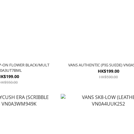
IP-ON FLOWER BLACK/MULT
VANS AUTHENTIC (
0A3UT7BML
HK$199.00
K$199.00
HK$590.00
HK$550.00