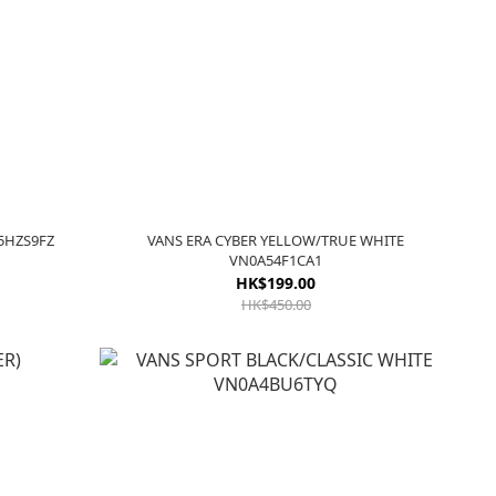
PIG SUEDE) VN0A5HZS9FZ
VANS ERA CYBER YELLOW/TRUE WHITE
VN0A54F1CA1
HK$199.00
HK$450.00