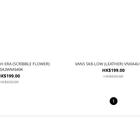
 ERA (SCRIBBLE FLOWER)
VANS SK8-LOW (LEATH
0A3WM949K
HK$199.00
K$199.00
HK$650.00
HK$650.00
1