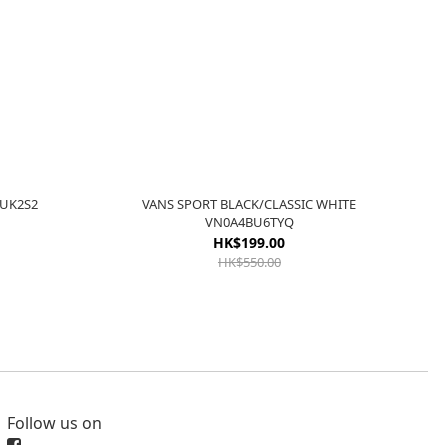
ER) VN0A4UUK2S2
VANS SPORT BLACK/CLASSIC WHITE
VN0A4BU6TYQ
HK$199.00
HK$550.00
Follow us on