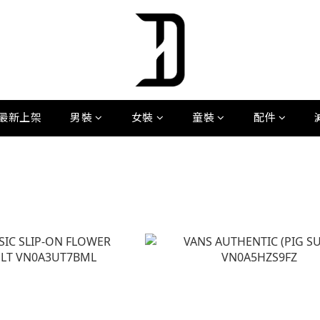
最新上架
男裝
女裝
童裝
配件