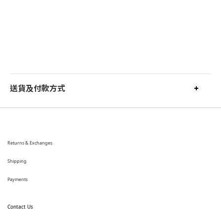
送貨及付款方式
Returns & Exchanges
Shipping
Payments
Contact Us