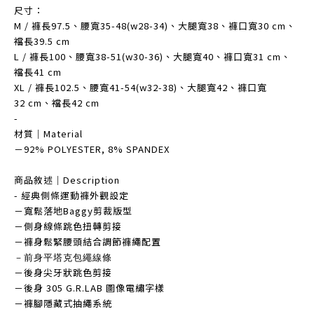
尺寸：
M / 褲長97.5、腰寬35-48(w28-34)、大腿寬38、褲口寬30 cm、
襠長39.5 cm
L / 褲長100、腰寬38-51(w30-36)、大腿寬40、褲口寬31 cm、
襠長41 cm
XL / 褲長102.5、腰寬41-54(w32-38)、大腿寬42、褲口寬
32 cm、襠長42 cm
-
材質｜Material
－92% POLYESTER, 8% SPANDEX
商品敘述｜Description
- 經典側條運動褲外觀設定
－寬鬆落地Baggy剪裁版型
－側身線條跳色扭轉剪接
－褲身鬆緊腰頭結合調節褲繩配置
－
前身平塔克包繩線條
－後身尖牙狀跳色剪接
－後身 305 G.R.LAB 圖像電繡字樣
－褲腳隱藏式抽繩系統