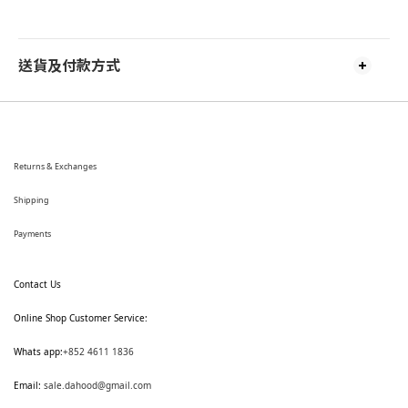
送貨及付款方式
Returns & Exchanges
Shipping
Payments
Contact Us
Online Shop Customer Service:
Whats app:
+852 4611 1836
Email:
sale.dahood@gmail.com