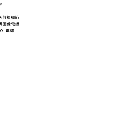
定
片剪接細節
品牌圖像電繡
GO 電繡