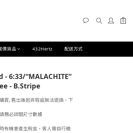
減價貨品
432Hertz
配送方式
d - 6:33/“MALACHITE”
ee - B.Stripe
購買, 售出後若非瑕疵無法退換，下
請務必詳閱尺寸數據
時有機會產生稅金，客人需自行繳