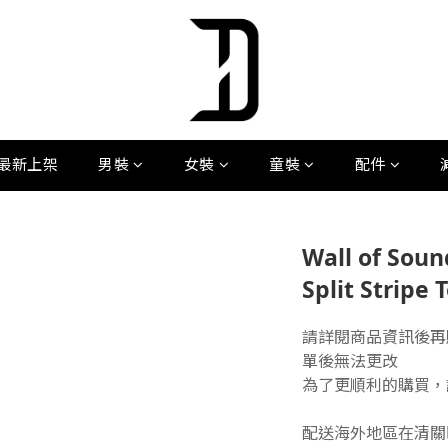
最新上架
男裝
女裝
童裝
配件
Wall of Soun
Split Stripe T
請詳閱商品資訊後再
單後無法更改
為了更順利的購買，
配送海外地區在清關