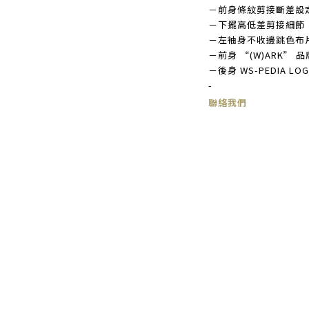
－前身條紋剪接斷差設
－下擺高低差剪接細節
－左袖身不收邊跳色布
－前身 “(W)ARK” 
－後身 WS-PEDIA LO
-
聯絡我們