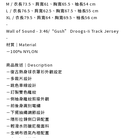
M / 衣長73.5、肩寬61、胸寬65.5、袖長54 cm
L / 衣長76.5、肩寬62.5、胸寬67.5、袖長55 cm
XL / 衣長79.5、肩寬64、胸寬69.5、袖長56 cm
-
Wall of Sound - 3:46/“Gush” Droogs-Ii Track Jersey
-
材質｜Material
－100% NYLON
商品敘述｜Description
－復古熱身球衣罩衫外觀設定
－多裁片設計
－跳色車線設計
－訂製雙色羅紋
－側袖身羅紋剪接外觀
－前後身識別電繡
－下擺抽繩調節設計
－隱形拉鍊側口袋配置
－輕潑水防皺尼龍面料
－全網布透氣內裡配置