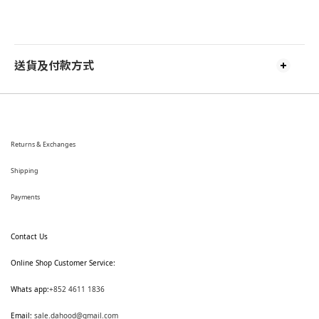
送貨及付款方式
Returns & Exchanges
Shipping
Payments
Contact Us
Online Shop Customer Service:
Whats app:
+852 4611 1836
Email:
sale.dahood@gmail.com