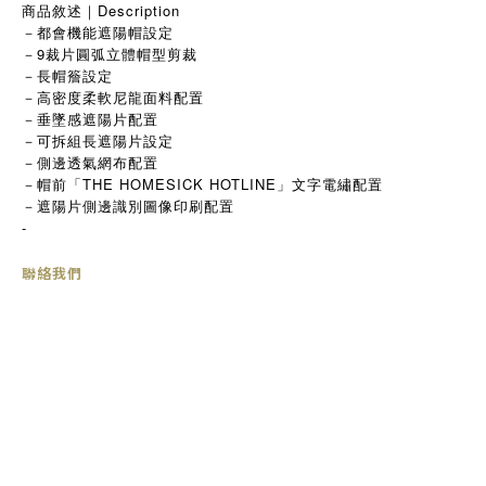
商品敘述｜Description
－都會機能遮陽帽設定
－9裁片圓弧立體帽型剪裁
－長帽簷設定
－高密度柔軟尼龍面料配置
－垂墜感遮陽片配置
－可拆組長遮陽片設定
－側邊透氣網布配置
－帽前「THE HOMESICK HOTLINE」文字電繡配置
－遮陽片側邊識別圖像印刷配置
-
聯絡我們