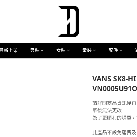
最新上架
男裝
女裝
童裝
配件
VANS SK8-H
VN0005U91O
請詳閱商品資訊後再
單後無法更改
為了更順利的購買，
此產品不設免運費及