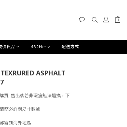
減價貨品
432Hertz
配送方式
I TEXRURED ASPHALT
7
購買, 售出後若非瑕疵無法退換，下
請務必詳閱尺寸數據
郵寄到海外地區