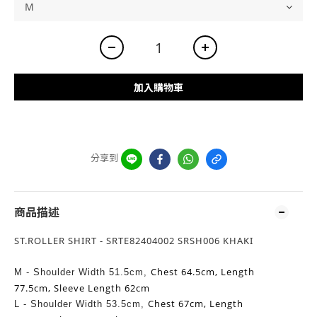
加入購物車
分享到
商品描述
ST.ROLLER SHIRT - SRTE82404002 SRSH006 KHAKI
Chest 64.5cm,
Length
M - Shoulder Width 51.5cm,
77.5cm,
Sleeve Length 62cm
Chest 67cm,
Length
L -
Shoulder Width 53.5cm,