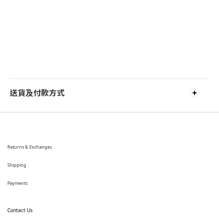
送貨及付款方式
Returns & Exchanges
Shipping
Payments
Contact Us