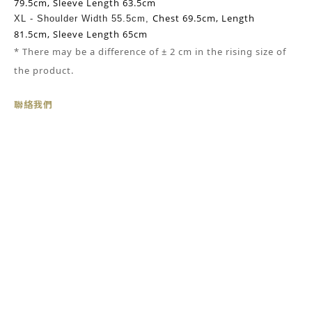
79.5cm,
Sleeve Length 63.5cm
Chest 69.5cm,
Length
XL -
Shoulder Width 55.5cm,
81.5cm,
Sleeve Length 65cm
* There may be
a
difference of ± 2 cm in the rising size of
the product.
聯絡我們