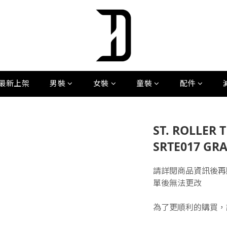
最新上架
男裝
女裝
童裝
配件
ST. ROLLER T
SRTE017 GR
請詳閱商品資訊後再
單後無法更改
為了更順利的購買，