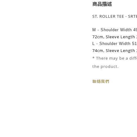
商品描述
ST. ROLLER TEE - SR
M - Shoulder Width 
72cm,
Sleeve Length
L -
Shoulder Width 5
74cm,
Sleeve Length
* There may be
a
diff
the product.
聯絡我們