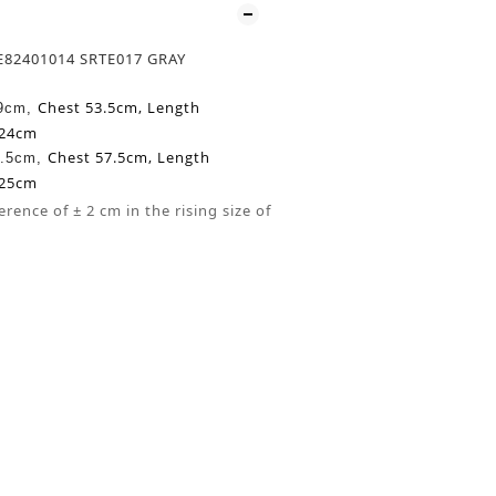
TE82401014 SRTE017 GRAY
Chest 53.5cm,
Length
49cm,
 24cm
Chest 57.5cm,
Length
1.5cm,
 25cm
erence of ± 2 cm in the rising size of