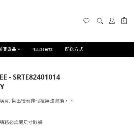
減價貨品
432Hertz
配送方式
EE - SRTE82401014
AY
購買, 售出後若非瑕疵無法退換，下
請務必詳閱尺寸數據