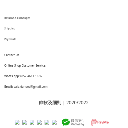
Returns & Exchanges
Shipping
Payments
Contact Us
Online Shop Customer Service:
Whats app:
+852 4611 1836
Email:
sale.dahood@gmail.com
條款及細則
| 2020/2022