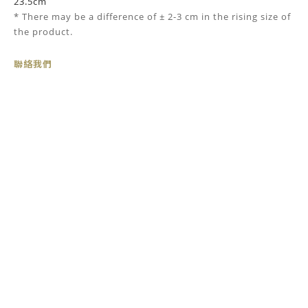
23.5cm
* There may be
a
difference of ± 2-3 cm in the rising size of
the product.
聯絡我們