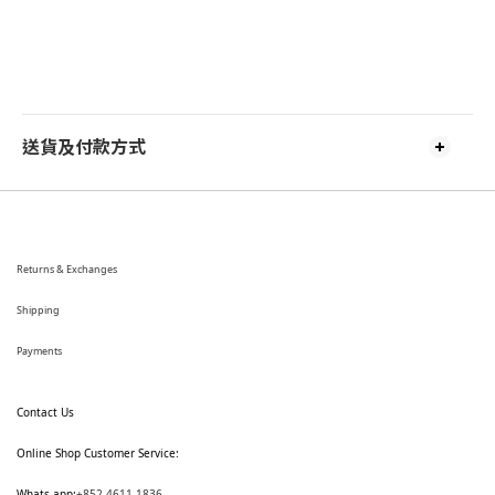
送貨及付款方式
Returns & Exchanges
Shipping
Payments
Contact Us
Online Shop Customer Service:
Whats app:
+852 4611 1836