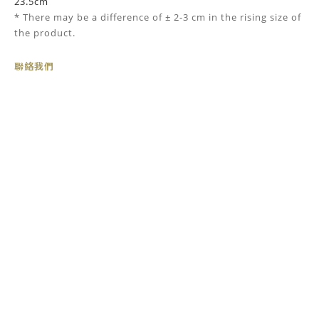
23.5cm
* There may be
a
difference of ± 2-3 cm in the rising size of
the product.
聯絡我們