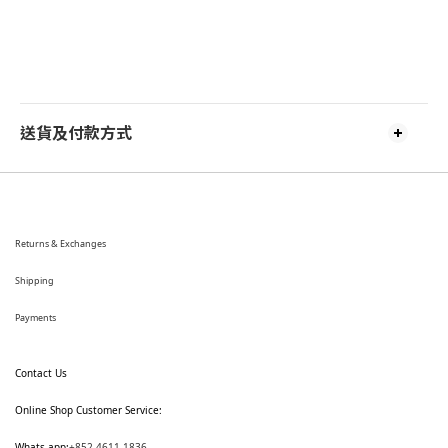
送貨及付款方式
Returns & Exchanges
Shipping
Payments
Contact Us
Online Shop Customer Service:
Whats app:
+852 4611 1836