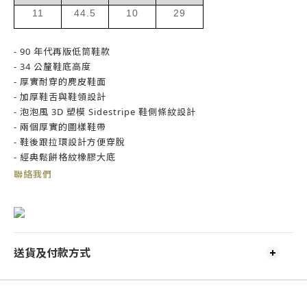
11
44.5
10
29
- 90 年代再版低筒鞋款
- 34 公釐鞋底高度
- 厚實耐穿的麂皮鞋面
- 加厚鞋舌與鞋領設計
- 泡泡風 3D 塑模 Sidestripe 鞋側條紋設計
- 兩個厚實的圖樣鞋帶
- 鞋後跟拉環設計方便穿脫
- 經典鬆餅格紋橡膠大底
聯絡我們
送貨及付款方式