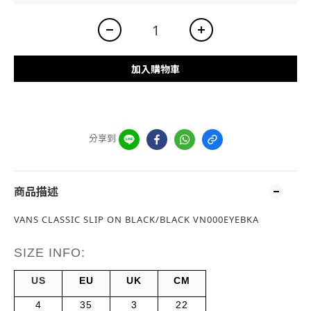
加入購物車
分享到
商品描述
VANS CLASSIC SLIP ON BLACK/BLACK VN000EYEBKA
SIZE INFO:
US
EU
UK
CM
4
35
3
22