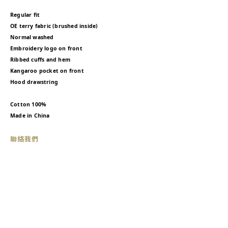
Regular fit
OE terry fabric (brushed inside)
Normal washed
Embroidery logo on front
Ribbed cuffs and hem
Kangaroo pocket on front
Hood drawstring
Cotton 100%
Made in China
聯絡我們