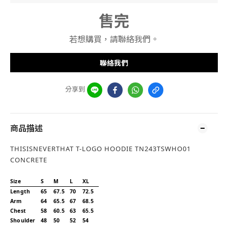
售完
若想購買，請聯絡我們。
聯絡我們
分享到
商品描述
THISISNEVERTHAT T-LOGO HOODIE TN243TSWHO01
CONCRETE
Size
S
M
L
XL
Length
65
67.5
70
72.5
Arm
64
65.5
67
68.5
Chest
58
60.5
63
65.5
Shoulder
48
50
52
54