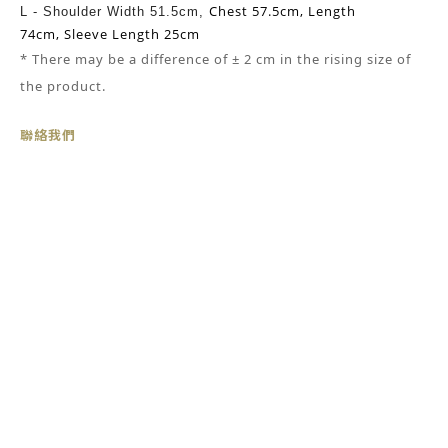
Chest 57.5cm,
Length
L -
Shoulder Width 51.5cm,
74cm,
Sleeve Length 25cm
* There may be
a
difference of ± 2 cm in the rising size of
the product.
聯絡我們