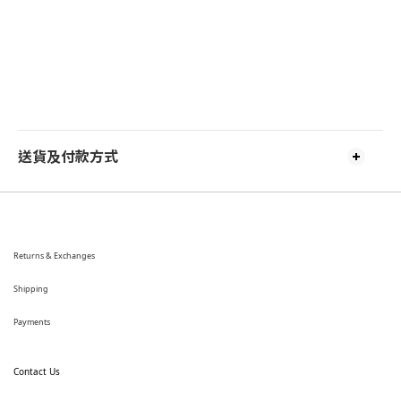
送貨及付款方式
Returns & Exchanges
Shipping
Payments
Contact Us