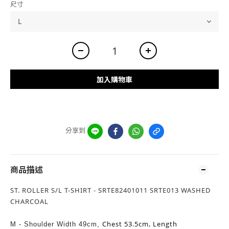
尺寸
加入購物車
分享到
商品描述
ST. ROLLER S/L T-SHIRT - SRTE82401011 SRTE013 WASHED
CHARCOAL
Chest 53.5cm,
Length
M - Shoulder Width 49cm,