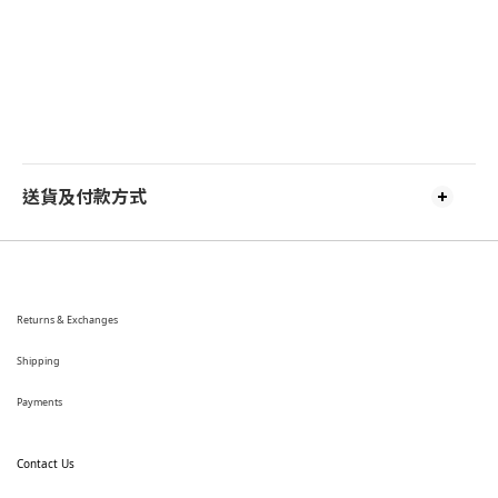
送貨及付款方式
Returns & Exchanges
Shipping
Payments
Contact Us