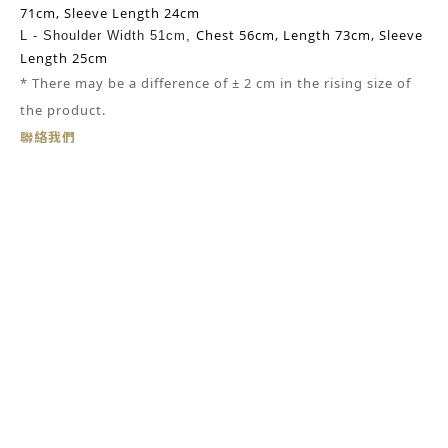
71cm,
Sleeve Length 24cm
Chest 56cm,
Length 73cm,
Sleeve
L -
Shoulder Width 51cm,
Length 25cm
* There may be
a
difference of ± 2 cm in the rising size of
the product.
聯絡我們