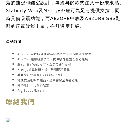
落的曲線和鏤空設計，為經典的款式注入一份未來感。
Stability Web及N-ergy外底可為足弓提供支撐，同
時具備吸震功能，而ABZORB中底及ABZORB SBS鞋
跟的緩震效能出眾，令舒適度升級。
產品詳情
ABZORB中底結合緩震及抗壓技術，有效吸收撞擊力
ABZORB鞋跟緩震技術，提供額外穩定性及舒適度
Stability Web技術，為足弓提供支撐
N-ergy緩震技術，提供舒適感和承托
鞋面設計靈感源自2000年代跑鞋
豬麂皮及網眼布鞋面，貼合腳型且穿著舒適
綁帶設計，可調節鬆緊
Pig Suede/Mesh
聯絡我們