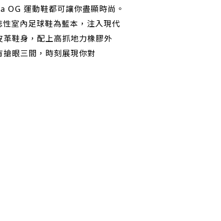
amba OG 運動鞋都可讓你盡顯時尚。
的標誌性室內足球鞋為藍本，注入現代
皮革鞋身，配上高抓地力橡膠外
有搶眼三間，時刻展現你對