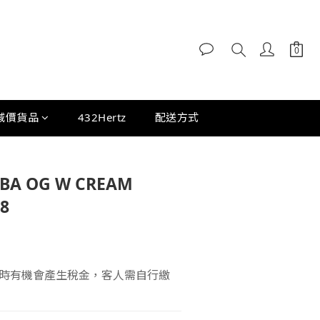
減價貨品
432Hertz
配送方式
BA OG W CREAM
8
時有機會產生稅金，客人需自行繳