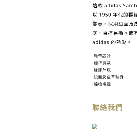
這款 adidas S
以 1950 年代
變奏，採用絨面及
底，百搭易襯。飾
adidas 的熱愛。
-
鞋帶設計
-
標準剪裁
-
橡膠外底
-
絨面及皮革鞋身
-
編物襯裡
聯絡我們