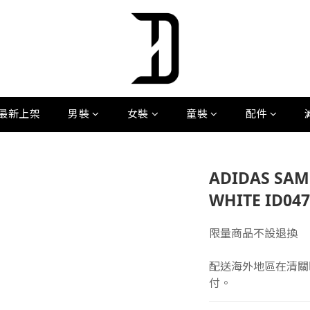
最新上架
男裝
女裝
童裝
配件
ADIDAS SAM
WHITE ID047
限量商品不設退換
配送海外地區在清關
付。