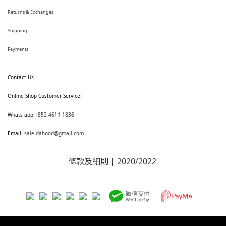
Returns & Exchanges
Shipping
Payments
Contact Us
Online Shop Customer Service:
Whats app:
+852 4611 1836
Email:
sale.dahood@gmail.com
條款及細則
| 2020/2022