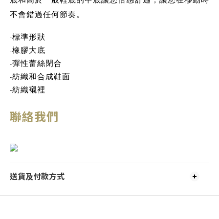
不會錯過任何節奏。
-
標準形狀
-
橡膠大底
-
彈性蕾絲閉合
-
紡織和合成鞋面
紡織襯裡
-
聯絡我們
送貨及付款方式