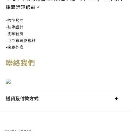
連繫活現眼前。
-
標準尺寸
-
鞋帶設計
-
皮革鞋身
-
毛巾布編物襯裡
-
橡膠外底
聯絡我們
送貨及付款方式
Returns & Exchanges