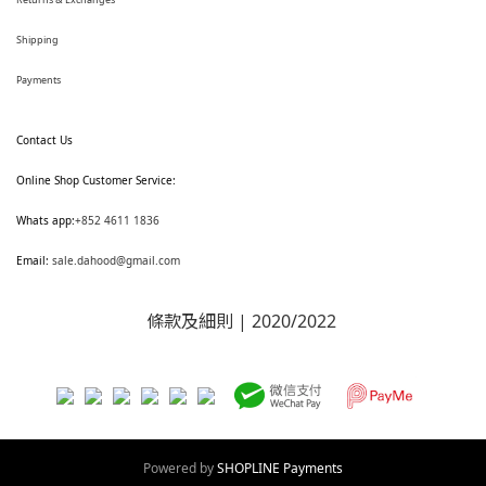
Shipping
Payments
Contact Us
Online Shop Customer Service:
Whats app:
+852 4611 1836
Email:
sale.dahood@gmail.com
條款及細則
| 2020/2022
Powered by
SHOPLINE Payments