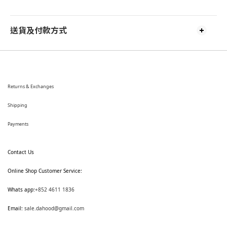
送貨及付款方式
Returns & Exchanges
Shipping
Payments
Contact Us
Online Shop Customer Service:
Whats app:
+852 4611 1836
Email:
sale.dahood@gmail.com