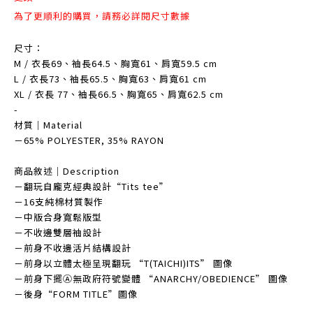
為了更順利的購買，請務必詳閱尺寸數據
尺寸：
M / 衣長69、袖長64.5、胸寬61、肩寬59.5 cm
L / 衣長73、袖長65.5、胸寬63、肩寬61 cm
XL / 衣長 77、袖長66.5、胸寬65、肩寬62.5 cm
-
材質｜Material
－65% POLYESTER, 35% RAYON
商品敘述｜Description
－翻玩自龐克經典設計“Tits tee”
－16支純棉材質製作
－中版合身寬鬆版型
－不收邊雙層袖設計
－前身不收邊活片結構設計
－前身以立體太極呈現翻玩 “T(TAICHI)ITS” 圖像
－前身下擺Ⓐ無政府符號變體 “ANARCHY/OBEDIENCE” 圖像
－後身“FORM TITLE”圖像