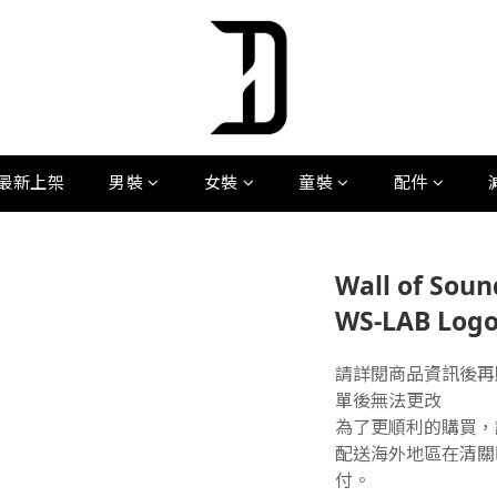
最新上架
男裝
女裝
童裝
配件
Wall of Soun
WS-LAB Logo 
請詳閱商品資訊後再
單後無法更改
為了更順利的購買，
配送海外地區在清關
付。