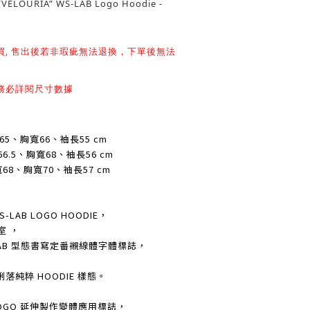
0/“VELOURIA” WS-LAB Logo Hoodie -
買, 售出後若非瑕疵無法退換，下單後無法
務必詳閱尺寸數據
寬65、胸寬66、袖長55 cm
寬66.5、胸寬68、袖長56 cm
肩寬68、胸寬70、袖長57 cm
WS-LAB LOGO HOODIE，
室 ，
D LAB 型態書寫定番襯線體字體標誌，
純粹 HOODIE 樣態。
 LOGO 延伸製作變體應用標誌，