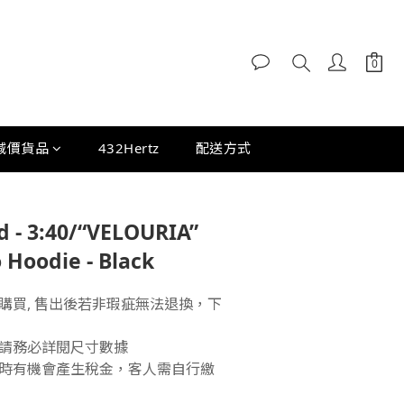
減價貨品
432Hertz
配送方式
d - 3:40/“VELOURIA”
Hoodie - Black
購買, 售出後若非瑕疵無法退換，下
請務必詳閱尺寸數據
時有機會產生稅金，客人需自行繳