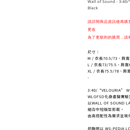
Wall of Sound - 3:4
Black
請詳閱商品資訊後再購
更改
為了更順利的購買，請
尺寸：
M / 衣長70.5/73、肩
L / 衣長73/75.5、肩
XL / 衣長75.5/78、
-
3:40/“VELOURIA” 
WLOFSD化身虛擬實驗
以WALL OF SOUN
組合中短版型剪裁，
由高搭配性為需求呈現俐落
前胸側以 WS-PEDIA