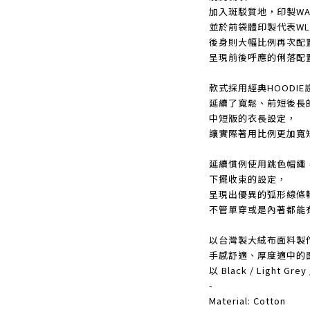
加入斑駁質地，印製WALL
並於前袋體印製代表WL
後身則大幅比例再次配置 
呈現前後呼應的俐落配
款式採用經典HOODIE
延續了寬鬆、前短後長
中短版的衣長設定，
讓實際著用比例更加寬
延續慣例使用跳色帽繩
下擺收束的設定，
呈現出優異的弧形線條
不管單穿或是內著都能
以台灣製大絨布面料製
手感舒適、厚度適中的
以 Black / Light G
-
Material: Cotton