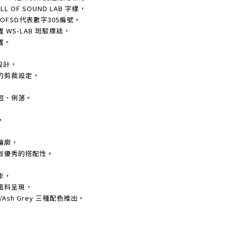
 OF SOUND LAB 字樣，
OFSD代表數字305編號。
WS-LAB 斑駁標誌，
置。
設計，
的剪裁設定，
短、俐落。
，
輪廓，
有優秀的搭配性。
作，
面料呈現，
rey /Ash Grey 三種配色推出。